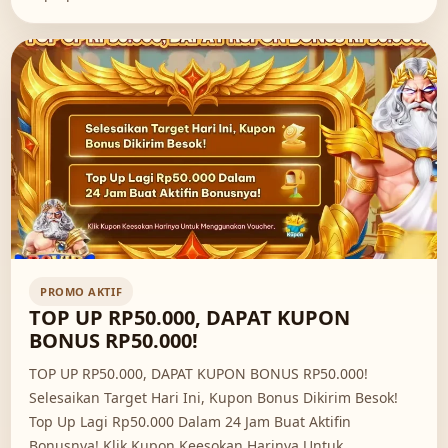
PROMO AKTIF
TOP UP RP50.000, DAPAT KUPON
BONUS RP50.000!
TOP UP RP50.000, DAPAT KUPON BONUS RP50.000!
Selesaikan Target Hari Ini, Kupon Bonus Dikirim Besok!
Top Up Lagi Rp50.000 Dalam 24 Jam Buat Aktifin
Bonusnya! Klik Kupon Keesokan Harinya Untuk