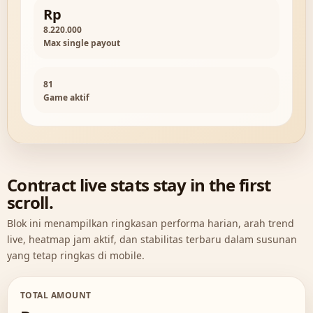
Rp
8.220.000
Max single payout
81
Game aktif
Contract live stats stay in the first
scroll.
Blok ini menampilkan ringkasan performa harian, arah trend
live, heatmap jam aktif, dan stabilitas terbaru dalam susunan
yang tetap ringkas di mobile.
TOTAL AMOUNT