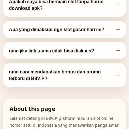
Apakah saya bisa bermain slot tanpa harus
+
download apk?
+
Apa yang dimaksud dgn slot gacor hari ini?
+
gmn jika link utama tidak bisa diakses?
gmn cara mendapatkan bonus dan promo
+
terbaru di B8VIP?
About this page
Selamat datang di B8VIP, platform hiburan slot online
nomor satu di Indonesia yang menawarkan pengalaman