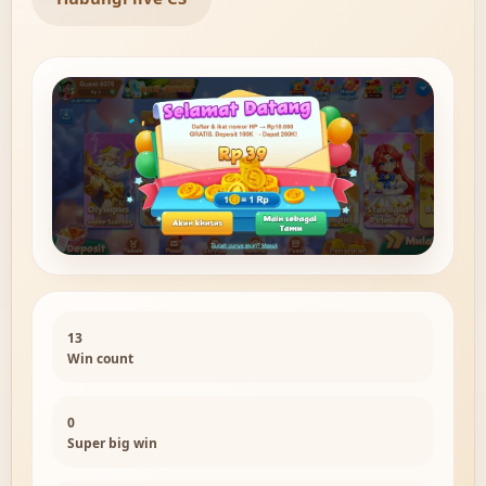
13
Win count
0
Super big win