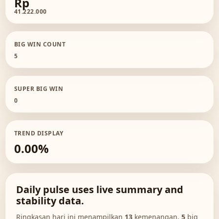
Rp
41.222.000
BIG WIN COUNT
5
SUPER BIG WIN
0
TREND DISPLAY
0.00%
Daily pulse uses live summary and
stability data.
Ringkasan hari ini menampilkan
13
kemenangan,
5
big