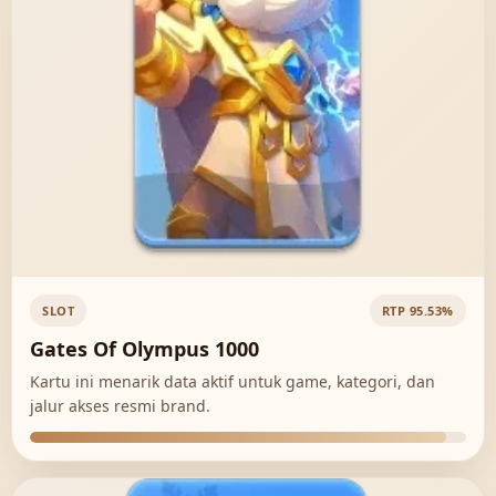
SLOT
RTP 95.53%
Gates Of Olympus 1000
Kartu ini menarik data aktif untuk game, kategori, dan
jalur akses resmi brand.