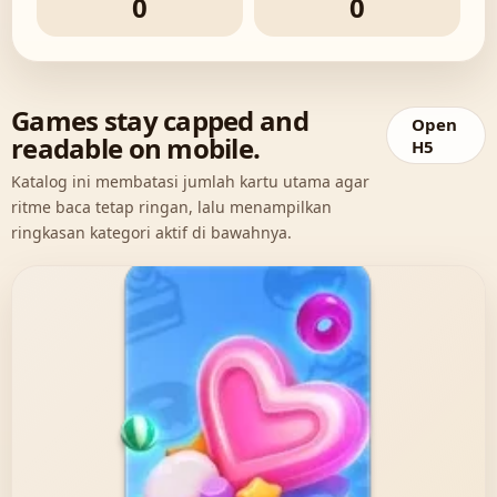
0
0
Games stay capped and
Open
readable on mobile.
H5
Katalog ini membatasi jumlah kartu utama agar
ritme baca tetap ringan, lalu menampilkan
ringkasan kategori aktif di bawahnya.